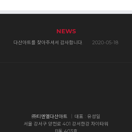
NEWS
다산아트를 찾아주셔서 감사합니다.
2020-05-18
TNL다산아트 독일사무소 Open
2020-05-07
㈜티엔엘다산아트
대표
유성일
서울 강서구 양천로 401 강서한강 자이타워
B동 403호